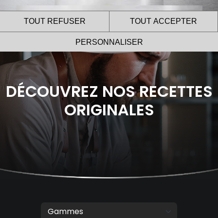
TOUT REFUSER
TOUT ACCEPTER
PERSONNALISER
DÉCOUVREZ NOS RECETTES
Le site internet Le Gaulois
ORIGINALES
Professionnel utilise des
cookies !
Nous utilisons des cookies pour nous assurer du bon
fonctionnement de notre site et à des fins analytiques.
Vous pouvez changer d’avis à tout moment en cliquant sur
l’icône présente sur chaque page de notre site.
En autorisant ces services tiers, vous acceptez le dépôt et la
lecture de cookies et l’utilisation de technologies de suivi