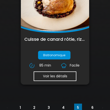
Cuisse de canard rôtie, riz noir, champignons & sauce châtaigne
Bistronomique
85 min
Facile
Voir les détails
1
2
3
4
5
6