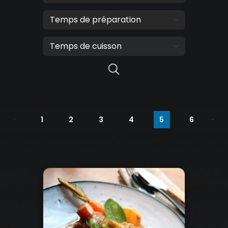
nécessaires à leur bon fonctionnement.
Charte de confidentialité
1
2
3
4
5
6