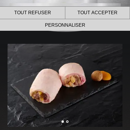
TOUT REFUSER
TOUT ACCEPTER
PERSONNALISER
Le site internet Le Gaulois
Professionnel utilise des
cookies !
Nous utilisons des cookies pour nous assurer du bon
fonctionnement de notre site et à des fins analytiques.
Vous pouvez changer d’avis à tout moment en cliquant sur
l’icône présente sur chaque page de notre site.
En autorisant ces services tiers, vous acceptez le dépôt et la
lecture de cookies et l’utilisation de technologies de suivi