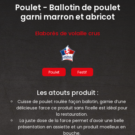
Poulet - Ballotin de poulet
nécessaires à leur bon fonctionnement.
garni marron et abricot
Charte de confidentialité
Elaborés de volaille crus
Poulet
Festif
Les atouts produit :
Cuisse de poulet roulée façon ballotin, garnie d’une
délicieuse farce ce produit sans ficelle est idéal pour
la restauration.
La juste dose de la farce permet d'avoir une belle
présentation en assiette et un produit moelleux en
bouche.