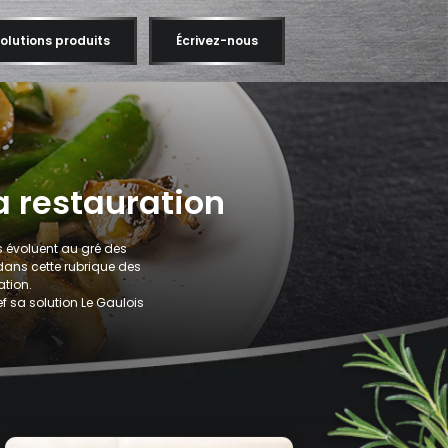
olutions produits
Écrivez-nous
a restauration
 évoluent au gré des
ans cette rubrique des
ation.
ef sa solution Le Gaulois