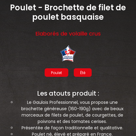
Poulet - Brochette de filet de
nécessaires à leur bon fonctionnement.
poulet basquaise
Charte de confidentialité
Elaborés de volaille crus
Poulet
Été
Les atouts produit :
Le Gaulois Professionnel, vous propose une
brochette généreuse (160-190g) avec de beaux
morceaux de filets de poulet, de courgettes, de
poivrons et des tomates cerises.
Présentée de façon traditionnelle et qualitative.
Poulet né, élevé et préparé en France.