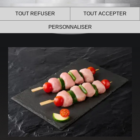
TOUT REFUSER
TOUT ACCEPTER
PERSONNALISER
Le site internet Le Gaulois
Professionnel utilise des
cookies !
Nous utilisons des cookies pour nous assurer du bon
fonctionnement de notre site et à des fins analytiques.
Vous pouvez changer d’avis à tout moment en cliquant sur
l’icône présente sur chaque page de notre site.
En autorisant ces services tiers, vous acceptez le dépôt et la
lecture de cookies et l’utilisation de technologies de suivi