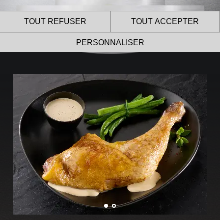
TOUT REFUSER
TOUT ACCEPTER
PERSONNALISER
Le site internet Le Gaulois
Professionnel utilise des
cookies !
Nous utilisons des cookies pour nous assurer du bon
fonctionnement de notre site et à des fins analytiques.
Vous pouvez changer d’avis à tout moment en cliquant sur
l’icône présente sur chaque page de notre site.
En autorisant ces services tiers, vous acceptez le dépôt et la
lecture de cookies et l’utilisation de technologies de suivi