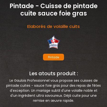
Pintade - Cuisse de pintade
nécessaires à leur bon fonctionnement.
cuite sauce foie gras
Charte de confidentialité
Elaborés de volaille cuits
Pintade
Les atouts produit :
Le Gaulois Professionnel vous propose ses cuisses de
pintade cuites - sauce foie gras pour des repas de fêtes
d'exception. Un mariage subtil d'une volaille noble et
d'un ingrédient ultra savoureux. Déjà cuite pour une
remise en œuvre rapide.