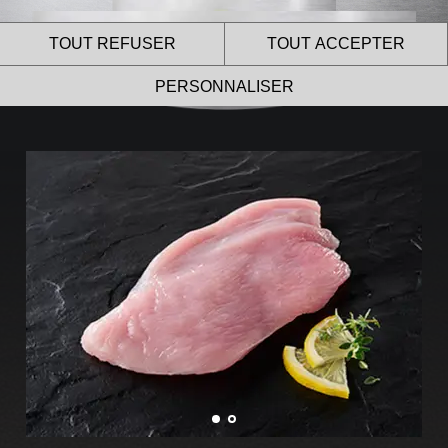
TOUT REFUSER
TOUT ACCEPTER
PERSONNALISER
Le site internet Le Gaulois
Professionnel utilise des
cookies !
Nous utilisons des cookies pour nous assurer du bon
fonctionnement de notre site et à des fins analytiques.
Vous pouvez changer d’avis à tout moment en cliquant sur
l’icône présente sur chaque page de notre site.
En autorisant ces services tiers, vous acceptez le dépôt et la
lecture de cookies et l’utilisation de technologies de suivi