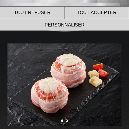
TOUT REFUSER
TOUT ACCEPTER
PERSONNALISER
Le site internet Le Gaulois
Professionnel utilise des
cookies !
Nous utilisons des cookies pour nous assurer du bon
fonctionnement de notre site et à des fins analytiques.
Vous pouvez changer d’avis à tout moment en cliquant sur
l’icône présente sur chaque page de notre site.
En autorisant ces services tiers, vous acceptez le dépôt et la
lecture de cookies et l’utilisation de technologies de suivi