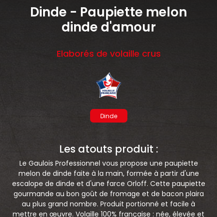
Dinde - Paupiette melon
nécessaires à leur bon fonctionnement.
dinde d'amour
Charte de confidentialité
Elaborés de volaille crus
Dinde
Les atouts produit :
Le Gaulois Professionnel vous propose une paupiette
melon de dinde faite à la main, formée à partir d'une
escalope de dinde et d'une farce Orloff. Cette paupiette
gourmande au bon goût de fromage et de bacon plaira
au plus grand nombre. Produit portionné et facile à
mettre en œuvre. Volaille 100% française : née, élevée et