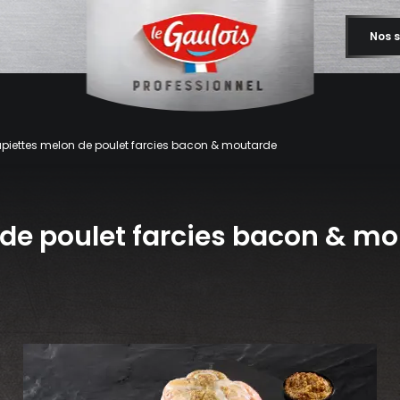
Nos s
piettes melon de poulet farcies bacon & moutarde
 de poulet farcies bacon & m