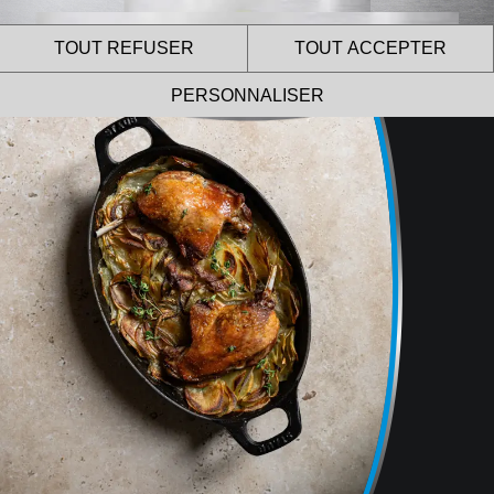
TOUT REFUSER
TOUT ACCEPTER
PERSONNALISER
Le site internet Le Gaulois
Professionnel utilise des
cookies !
Nous utilisons des cookies pour nous assurer du bon
fonctionnement de notre site et à des fins analytiques.
Vous pouvez changer d’avis à tout moment en cliquant sur
l’icône présente sur chaque page de notre site.
En autorisant ces services tiers, vous acceptez le dépôt et la
lecture de cookies et l’utilisation de technologies de suivi