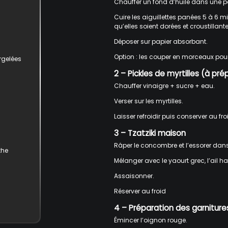
Chauffer un fond d’huile dans une p
Cuire les aiguillettes panées 5 à 6 mi
qu’elles soient dorées et croustillante
Déposer sur papier absorbant.
Option : les couper en morceaux pour f
rgelées
2 – Pickles de myrtilles (à pr
Chauffer vinaigre + sucre + eau.
Verser sur les myrtilles.
Laisser refroidir puis conserver au f
3 – Tzatziki maison
Râper le concombre et l’essorer dans
the
Mélanger avec le yaourt grec, l’ail ha
Assaisonner.
Réserver au froid
4 – Préparation des garniture
Émincer l’oignon rouge.