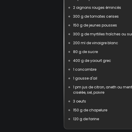
2
oignons rouges émincés
300
g de tomates cerises
150
g de jeunes pousses
300
g de myrtilles fraîches ou su
200
ml de vinaigre blanc
80
g de sucre
400
g de yaourt grec
1
concombre
1
gousse d'ail
1
pm jus de citron, aneth ou men
ciselée, sel, poivre
3
oeufs
150
g de chapelure
120
g de farine