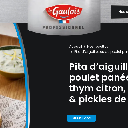
Nos s
Accueil
Nos recettes
Pita d’aiguillettes de poulet pa
Pita d’aiguil
poulet pané
thym citron, 
& pickles de
Street Food