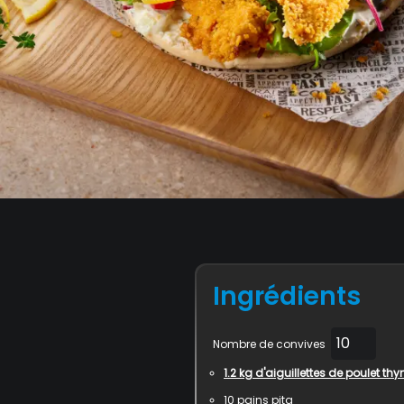
Ingrédients
Nombre de convives
1.2
kg d'aiguillettes de poulet thy
10
pains pita