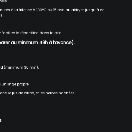
oêle.
nutes à la friteuse à 180°C ou 15 min au airfryer, jusqu’à ce
s.
aciliter la répartition dans la pita.
éparer au minimum 48h à l’avance).
roid (minimum 30 min).
 un linge propre.
ché, le jus de citron, et les herbes hachées.
s