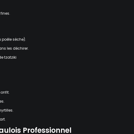
 fines.
u poêle sèche).
ans les déchirer.
e tzatziki
e
onfit.
es.
rtilles.
art.
Gaulois Professionnel