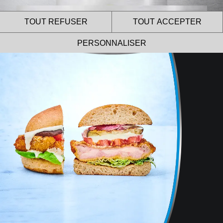
TOUT REFUSER
TOUT ACCEPTER
PERSONNALISER
Le site internet Le Gaulois
Professionnel utilise des
cookies !
Nous utilisons des cookies pour nous assurer du bon
fonctionnement de notre site et à des fins analytiques.
Vous pouvez changer d’avis à tout moment en cliquant sur
l’icône présente sur chaque page de notre site.
En autorisant ces services tiers, vous acceptez le dépôt et la
lecture de cookies et l’utilisation de technologies de suivi