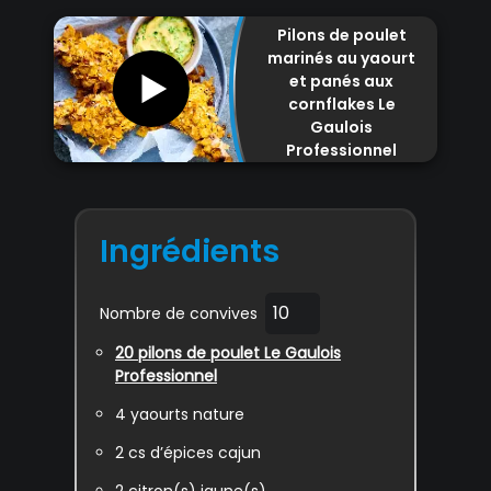
Pilons de poulet
marinés au yaourt
et panés aux
cornflakes Le
Gaulois
Professionnel
Amandine
Chaignot
Ingrédients
Nombre de convives
20
pilons de poulet Le Gaulois
Professionnel
4
yaourts nature
2
cs d’épices cajun
2
citron(s) jaune(s)