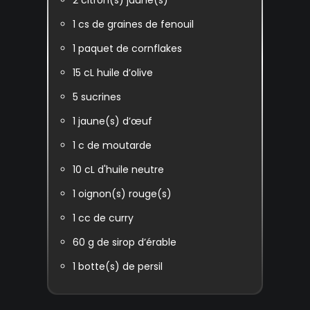
1
cs de graines de fenouil
1
paquet de cornflakes
15
cL huile d’olive
5
sucrines
1
jaune(s) d’œuf
1
c de moutarde
10
cL d'huile neutre
1
oignon(s) rouge(s)
1
cc de curry
60
g de sirop d’érable
1
botte(s) de persil