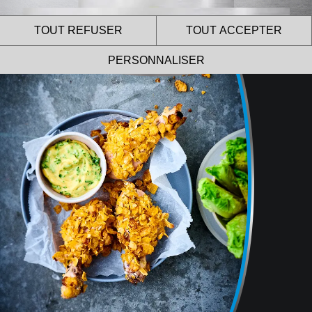
TOUT REFUSER
TOUT ACCEPTER
PERSONNALISER
Le site internet Le Gaulois
Professionnel utilise des
cookies !
Nous utilisons des cookies pour nous assurer du bon
fonctionnement de notre site et à des fins analytiques.
Vous pouvez changer d’avis à tout moment en cliquant sur
l’icône présente sur chaque page de notre site.
En autorisant ces services tiers, vous acceptez le dépôt et la
lecture de cookies et l’utilisation de technologies de suivi