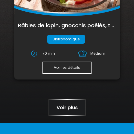
Râbles de lapin, gnocchis poêlés, tomates rôties & burrata
Bistronomique
70 min
Médium
Voir les détails
Voir plus