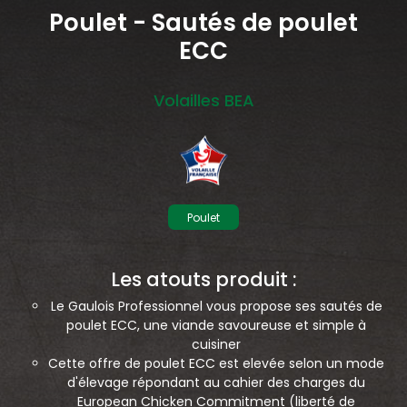
Poulet - Sautés de poulet
nécessaires à leur bon fonctionnement.
ECC
Charte de confidentialité
Volailles BEA
Poulet
Les atouts produit :
Le Gaulois Professionnel vous propose ses sautés de
poulet ECC, une viande savoureuse et simple à
cuisiner
Cette offre de poulet ECC est elevée selon un mode
d'élevage répondant au cahier des charges du
European Chicken Commitment (liberté de