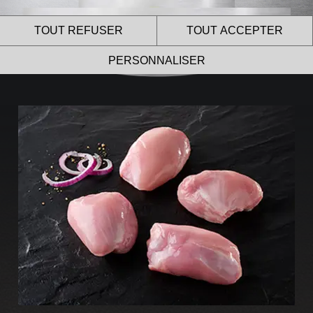
TOUT REFUSER
TOUT ACCEPTER
PERSONNALISER
Le site internet Le Gaulois
Professionnel utilise des
cookies !
Nous utilisons des cookies pour nous assurer du bon
fonctionnement de notre site et à des fins analytiques.
Vous pouvez changer d’avis à tout moment en cliquant sur
l’icône présente sur chaque page de notre site.
En autorisant ces services tiers, vous acceptez le dépôt et la
lecture de cookies et l’utilisation de technologies de suivi