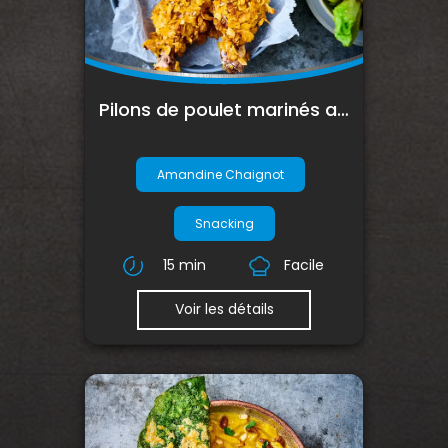
Pilons de poulet marinés au yaourt et panés aux cornflakes
Amandine Chaignot
Snacking
15 min
Facile
Voir les détails