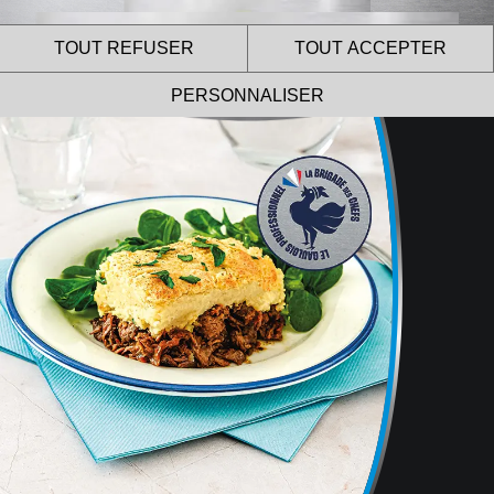
TOUT REFUSER
TOUT ACCEPTER
PERSONNALISER
Le site internet Le Gaulois
Professionnel utilise des
cookies !
Nous utilisons des cookies pour nous assurer du bon
fonctionnement de notre site et à des fins analytiques.
Vous pouvez changer d’avis à tout moment en cliquant sur
l’icône présente sur chaque page de notre site.
En autorisant ces services tiers, vous acceptez le dépôt et la
lecture de cookies et l’utilisation de technologies de suivi