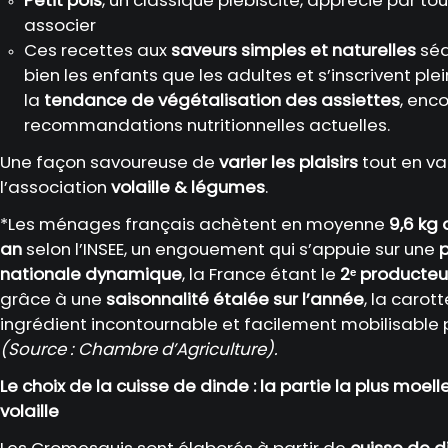
associer
Ces recettes aux
saveurs simples et naturelles
séd
bien les enfants que les adultes et s’inscrivent p
la
tendance de végétalisation des assiettes
, enc
recommandations nutritionnelles actuelles.
Une façon savoureuse de
varier les plaisirs
tout en va
l’association
volaille & légumes
.
*Les ménages français achètent en moyenne
9,6 kg
an
selon l’INSEE, un engouement qui s’appuie sur une
nationale dynamique
, la France étant le
2ᵉ producte
grâce à une
saisonnalité étalée sur l’année
, la carot
ingrédient incontournable et facilement mobilisable 
(Source : Chambre d’Agriculture).
Le choix de la cuisse de dinde : la partie la plus moell
volaille
Les Cromesquis sont élaborés à partir de
cuisse de d