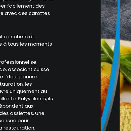
réer facilement des
le avec des carottes
t aux chefs de
re à tous les moments
rofessionnel se
de, associant cuisse
e à leur panure
auration, les
uvre uniquement au
lante. Polyvalents, ils
 répondent aux
des assiettes. Une
 pensée pour
 restauration.