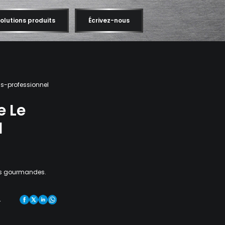
olutions produits
Écrivez-nous
s-professionnel
e Le
l
ons gourmandes.
r