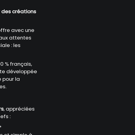
r des créations
 offre avec une
aux attentes
ale : les
0 % français,
ante développée
 pour la
es.
rs
, appréciées
efs :
*
us et simple à