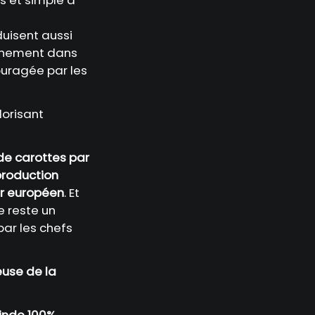
uisent aussi
leinement dans
ouragée par les
lorisant
 de carottes par
production
ur européen
. Et
te reste un
par les chefs
euse de la
inde 100%