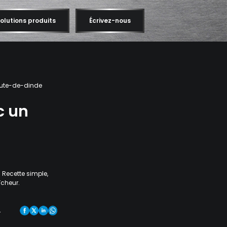
olutions produits
Écrivez-nous
ute-de-dinde
c un
Recette simple,
îcheur.
r