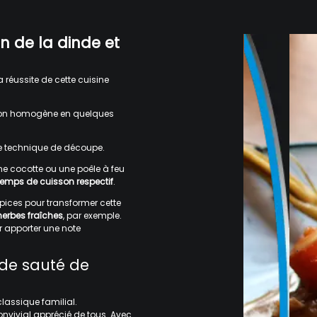
on de la dinde et
 réussite de cette cuisine
isson homogène en quelques
ette technique de découpe.
ne cocotte ou une poêle à feu
temps de cuisson respectif
.
épices pour transformer cette
herbes fraîches
, par exemple.
r apporter une note
 de sauté de
lassique familial.
nvivial apprécié de tous. Avec