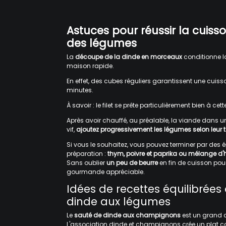
Astuces pour réussir la cuiss
des légumes
La
découpe de la dinde en morceaux
conditionne la
maison rapide.
En effet, des cubes réguliers garantissent une cu
minutes.
À savoir : le filet se prête particulièrement bien à c
Après avoir chauffé, au préalable, la viande dans u
vif,
ajoutez progressivement les légumes selon leur 
Si vous le souhaitez, vous pouvez terminer par des 
préparation :
thym, poivre et paprika ou mélange d'
Sans oublier
un peu de beurre
en fin de cuisson pou
gourmande appréciable.
Idées de recettes équilibrées
dinde aux légumes
Le
sauté de dinde aux champignons
est un grand c
L'association dinde et champignons crée un plat co