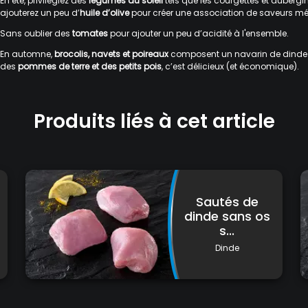
En été, privilégiez des
légumes du soleil
tels que les courgettes et auberg
ajouterez un peu d’
huile d’olive
pour créer une association de saveurs mé
Sans oublier des
tomates
pour ajouter un peu d’acidité à l'ensemble.
En automne,
brocolis, navets et poireaux
composent un navarin de dinde 
des
pommes de terre et des petits pois
, c’est délicieux (et économique).
Produits liés à cet article
Sautés de
dinde sans os
s...
Dinde