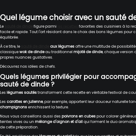
Quel légume choisir avec un sauté de
Le
sauté de dinde
figure parmi
les recettes
favorites des cuisiniers à la r
facile et rapide. Tout l'art résidant dans le choix des bons légumes pour c
équilibrée.
À ce titre, le
sauté de dinde
aux légumes
offre une multitude de possibilité
classique
wok de dinde
au traditionnel
mijoté de dinde
, chaque version 
propres nuances gustatives.
Découvrez nos idées de chefs.
Quels légumes privilégier pour accompa
sauté de dinde ?
Les
légumes sautés
transforment cette recette en véritable festival de cou
Les
carottes en julienne
, par exemple, apportent leur douceur naturelle tan
champignons
enrichissent la texture.
Nous vous conseillons aussi des
poivrons en cubes
pour colorer généreus
teintes vives ou un
mélange d'oignon et d'ail
qui forment le duo aromati
de cette préparation.