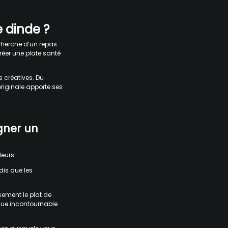
 dinde ?
echerche d’un repas
réer une plate santé
s créatives. Du
originale apporte ses
gner un
leurs.
dis que les
ement le plat de
que incontournable