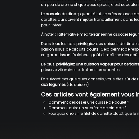
un peu de crème et quelques épices, c’est succulent
Le
navarin de dinde
, quant à lui, se prépare avec 
carottes qui doivent mijoter tranquillement dans leur
pour l’hiver.
À noter : l'alternative méditerranéenne associe légu
Dans tous les cas, privilégiez des cuisses de dinde
saison issus de circuits courts. Cela permet de respe
en garantissant fraîcheur, goût et maîtrise des coût
De plus,
privilégiez une cuisson vapeur pour certai
préserve vitamines et textures croquantes.
En suivant ces quelques conseils, vous êtes sûr de r
aux légumes
(de saison).
Ces articles vont également vous in
Comment désosser une cuisse de poulet ?
Comment cuire un suprême de pintade ?
Pourquoi choisir le filet de canette plutôt que l